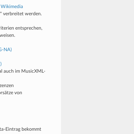
n
Wikimedia
n" verbreitet werden.
iterien entsprechen,
rweisen.
G-NA)
)
al auch im MusicXML-
izenzen
rsätze von
ata-Eintrag bekommt