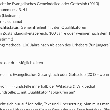
icht in: Evangelisches Gemeindelied oder Gotteslob (2013)
ummer: z.B. 41
: (Liedname)
r: (Liedname)
chtsstatus
: Gemeinfreiheit mit den Qualifikatoren
m Zuständändigkeitsbereich: 100 Jahre oder weniger nach dem T
 stimmt)
gsmethode: 100 Jahre nach Ableben des Urhebers (für jüngere 
ine der drei Möglichkeiten
sen in: Evangelisches Gesangbuch oder Gotteslob (2013) (wenn 
 von: ... (Fundstelle innerhalb der Wikidata & Wikipedia)
ndstelle: ... mit Qualifikator "abgerufen am"
ieht sich nur auf Melodie, Text und Übersetzung. Man muss ma
b noch Urheberrechte für des Satz oder den Scan bestehen. Bio