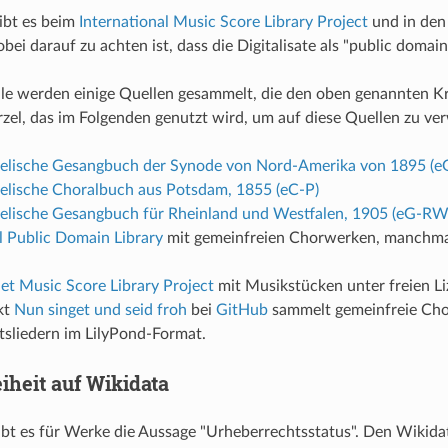
ibt es beim
International Music Score Library Project
und in de
obei darauf zu achten ist, dass die Digitalisate als "public domai
lle werden einige Quellen gesammelt, die den oben genannten Kr
zel, das im Folgenden genutzt wird, um auf diese Quellen zu ve
elische Gesangbuch der Synode von Nord-Amerika von 1895 (e
elische Choralbuch aus Potsdam, 1855 (eC-P)
elische Gesangbuch für Rheinland und Westfalen, 1905 (eG-RW
l Public Domain Library
mit gemeinfreien Chorwerken, manchm
net Music Score Library Project
mit Musikstücken unter freien L
kt
Nun singet und seid froh
bei
GitHub
sammelt gemeinfreie Cho
sliedern im LilyPond-Format.
iheit auf Wikidata
ibt es für Werke die Aussage "Urheberrechtsstatus". Den Wikid