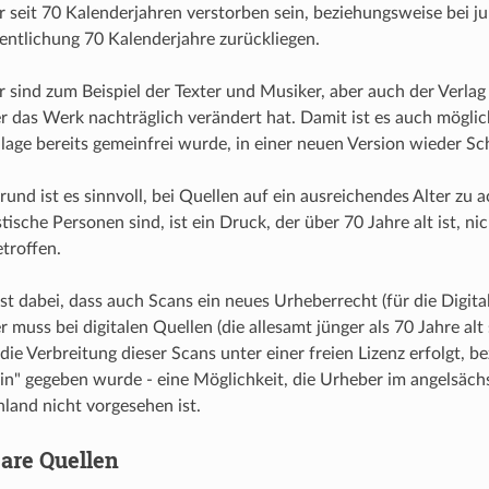
 seit 70 Kalenderjahren verstorben sein, beziehungsweise bei ju
fentlichung 70 Kalenderjahre zurückliegen.
 sind zum Beispiel der Texter und Musiker, aber auch der Verlag
er das Werk nachträglich verändert hat. Damit ist es auch möglic
age bereits gemeinfrei wurde, in einer neuen Version wieder Sc
und ist es sinnvoll, bei Quellen auf ein ausreichendes Alter zu a
stische Personen sind, ist ein Druck, der über 70 Jahre alt ist, 
etroffen.
st dabei, dass auch Scans ein neues Urheberrecht (für die Digita
 muss bei digitalen Quellen (die allesamt jünger als 70 Jahre alt
die Verbreitung dieser Scans unter einer freien Lizenz erfolgt, b
n" gegeben wurde - eine Möglichkeit, die Urheber im angelsäc
hland nicht vorgesehen ist.
are Quellen