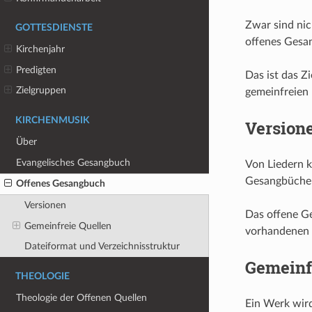
Zwar sind nich
GOTTESDIENSTE
offenes Gesan
Kirchenjahr
Predigten
Das ist das Z
Zielgruppen
gemeinfreien 
KIRCHENMUSIK
Version
Über
Evangelisches Gesangbuch
Von Liedern k
Gesangbüchern
Offenes Gesangbuch
Versionen
Das offene G
Gemeinfreie Quellen
vorhandenen 
Dateiformat und Verzeichnisstruktur
Gemeinf
THEOLOGIE
Theologie der Offenen Quellen
Ein Werk wird