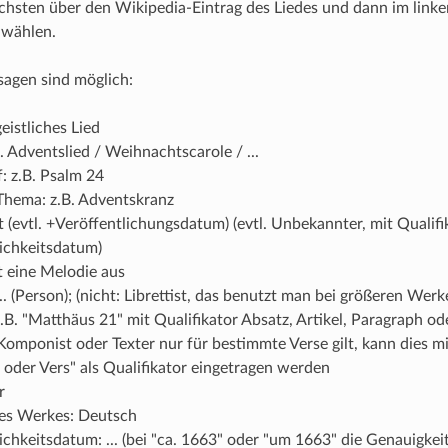
chsten über den Wikipedia-Eintrag des Liedes und dann im link
 wählen.
agen sind möglich:
 geistliches Lied
. Adventslied / Weihnachtscarole / ...
f: z.B. Psalm 24
 Thema: z.B. Adventskranz
(evtl. +Veröffentlichungsdatum) (evtl. Unbekannter, mit Qualif
lichkeitsdatum)
 eine Melodie aus
... (Person); (nicht: Librettist, das benutzt man bei größeren Werk
z.B. "Matthäus 21" mit Qualifikator Absatz, Artikel, Paragraph ode
omponist oder Texter nur für bestimmte Verse gilt, kann dies mit
oder Vers" als Qualifikator eingetragen werden
r
es Werkes: Deutsch
ichkeitsdatum: ... (bei "ca. 1663" oder "um 1663" die Genauigkei