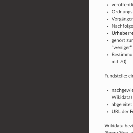
veröffentl
Ordnungsn
Vorgänger
Nachfolge
Urheberre
gehört zu
"weniger"
Bestimmun
mit 70)
Fundstelle: e
nachgewie
Wikidata)
abgeleitet
URL der Fu
Wikidata bez
überprüfen, o