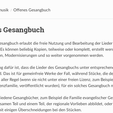
musik
Offenes Gesangbuch
s Gesangbuch
esangbuch erlaubt die freie Nutzung und Bearbeitung der Liede
Es können beliebig Kopien, teilweise oder komplett, erstellt we
n, Modernisierungen und so weiter vorgenommen werden.
g dafür ist, dass die Lieder des Gesangbuchs unter entsprechen
d. Das ist für gemeinfreie Werke der Fall, während Stücke, die 
 aller Regel (wenn sie nicht unter einer freien Lizenz, zum Beispi
zfamilie, veröffentlicht wurden), für ein solches Gesangbuch ni
hiedene Gesangbücher, zum Beispiel die Familie evangelischer G
amen Teil und einem Teil, der regionale Vorlieben abbildet, oder
mit einigen Überschneidungen bei den Stücken.