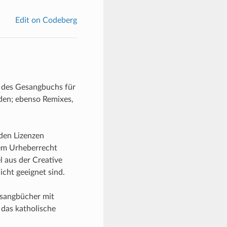
Edit on Codeberg
r des Gesangbuchs für
rden; ebenso Remixes,
den Lizenzen
dem Urheberrecht
el aus der Creative
cht geeignet sind.
esangbücher mit
 das katholische