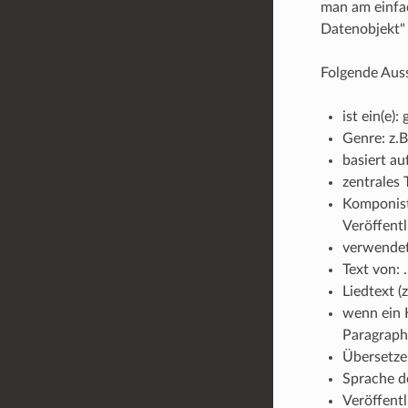
man am einfa
Datenobjekt"
Folgende Auss
ist ein(e):
Genre: z.B
basiert au
zentrales
Komponist 
Veröffent
verwendet
Text von: 
Liedtext (
wenn ein K
Paragraph 
Übersetze
Sprache d
Veröffentl