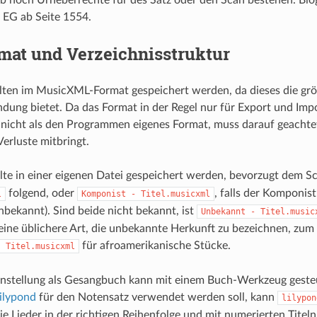
 EG ab Seite 1554.
mat und Verzeichnisstruktur
llten im MusicXML-Format gespeichert werden, da dieses die größt
ung bietet. Da das Format in der Regel nur für Export und Im
 nicht als den Programmen eigenes Format, muss darauf geachte
Verluste mitbringt.
llte in einer eigenen Datei gespeichert werden, bevorzugt dem 
folgend, oder
, falls der Komponist
l
Komponist - Titel.musicxml
nbekannt). Sind beide nicht bekannt, ist
Unbekannt - Titel.music
 eine üblichere Art, die unbekannte Herkunft zu bezeichnen, zum 
für afroamerikanische Stücke.
- Titel.musicxml
stellung als Gesangbuch kann mit einem Buch-Werkzeug gest
lilypond
für den Notensatz verwendet werden soll, kann
lilypon
e Lieder in der richtigen Reihenfolge und mit numerierten Titel