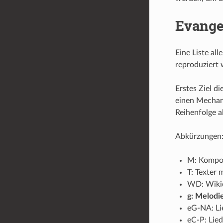
Evange
Eine Liste all
reproduziert 
Erstes Ziel d
einen Mechani
Reihenfolge 
Abkürzungen
M: Kompon
T: Texter 
WD: Wikid
g: Melodi
eG-NA: Li
eC-P: Lied