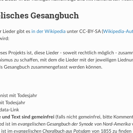
lisches Gesangbuch
er Lieder gibt es
in der Wikipedia
unter CC-BY-SA (
Wikipedia-Au
wird:
ieses Projekts ist, diese Lieder - soweit rechtlich möglich - zus
smus zu schaffen, mit dem die Lieder mit der jeweiligen Liednu
als Gesangbuch zusammengefasst werden können.
:
ist mit Todesjahr
mit Todesjahr
ata-Link
e und Text sind gemeinfrei
(falls nicht gemeinfrei, bitte Komment
ed ist im
evangelischen Gesangbuch der Synode von Nord-Amerika
v
 ist im
evangelischen Choralbuch aus Potsdam
von 1855 zu finden