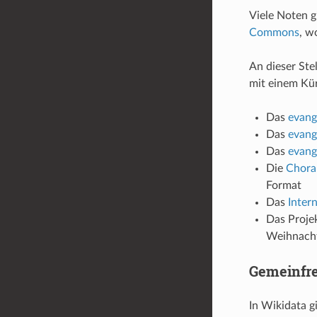
Viele Noten g
Commons
, w
An dieser Ste
mit einem Kür
Das
evang
Das
evang
Das
evang
Die
Chora
Format
Das
Inter
Das Proje
Weihnacht
Gemeinfre
In Wikidata g