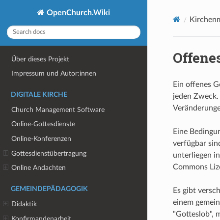
OpenChurch.Wiki
Kirchen
Offene
Über dieses Projekt
Impressum und Autor:innen
Ein offenes G
DIGITALE KIRCHE
jeden Zweck. 
Veränderunge
Church Management Software
Online-Gottesdienste
Eine Bedingun
Online-Konferenzen
verfügbar sin
Gottesdienstübertragung
unterliegen in
Commons Lizen
Online Andachten
GEMEINDEPÄDAGOGIK
Es gibt versc
einem gemeins
Didaktik
"Gotteslob", 
Konfirmandenarbeit