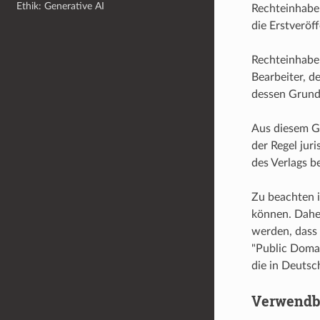
Ethik: Generative AI
Rechteinhaber
die Erstveröf
Rechteinhaber
Bearbeiter, d
dessen Grundl
Aus diesem Gr
der Regel juri
des Verlags b
Zu beachten i
können. Daher
werden, dass 
"Public Domai
die in Deutsc
Verwendb