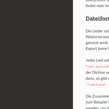
findet man im
Dateifor
Die Lieder so
Weiterverwend
genutzt wird,
Export keine 
Jedes Lied so
Titel.musicxm
der Dichter u
denn, es gibt
Traditional 
Die Zusammen
zum Beispiel
werden, um di