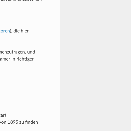
toren
), die hier
ammenzutragen, und
mmer in richtiger
ar)
on 1895 zu finden