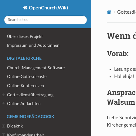
OpenChurch.Wiki
Gottesdi
Wenn d
Über dieses Projekt
Impressum und Autor:innen
Vorab:
DIGITALE KIRCHE
Church Management Software
Lesung de
Halleluja!
Online-Gottesdienste
Online-Konferenzen
Ansprac
Gottesdienstübertragung
Walsum 
Online Andachten
GEMEINDEPÄDAGOGIK
Liebe Schützi
Kirchengemei
Didaktik
Konfirmandenarbeit