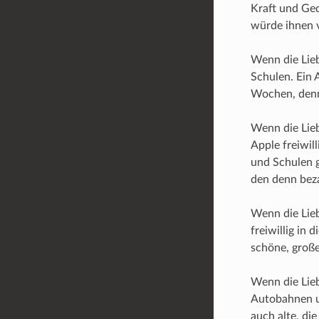
Kraft und Ged
würde ihnen v
Wenn die Lieb
Schulen. Ein 
Wochen, denn 
Wenn die Lie
Apple freiwil
und Schulen 
den denn bez
Wenn die Lieb
freiwillig in
schöne, groß
Wenn die Lie
Autobahnen un
auch alte, di