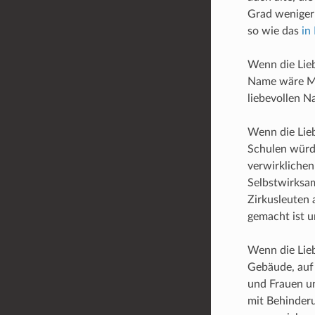
Grad weniger 
so wie das
in
Wenn die Lieb
Name wäre Mis
liebevollen N
Wenn die Lieb
Schulen würde
verwirklichen
Selbstwirksam
Zirkusleuten
gemacht ist u
Wenn die Lie
Gebäude, auf 
und Frauen u
mit Behinder