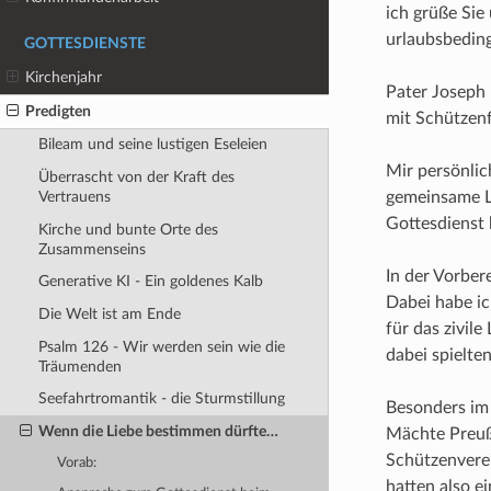
ich grüße Sie
urlaubsbeding
GOTTESDIENSTE
Kirchenjahr
Pater Joseph 
Predigten
mit Schützenf
Bileam und seine lustigen Eseleien
Mir persönlic
Überrascht von der Kraft des
gemeinsame L
Vertrauens
Gottesdienst h
Kirche und bunte Orte des
Zusammenseins
In der Vorber
Generative KI - Ein goldenes Kalb
Dabei habe ic
Die Welt ist am Ende
für das zivil
Psalm 126 - Wir werden sein wie die
dabei spielte
Träumenden
Seefahrtromantik - die Sturmstillung
Besonders im 
Wenn die Liebe bestimmen dürfte…
Mächte Preuße
Schützenverei
Vorab:
hatten also ei