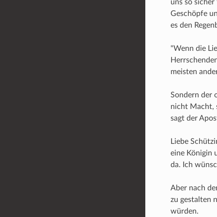
uns so sicher
Geschöpfe und
es den Regen
"Wenn die Lie
Herrschenden 
meisten ander
Sondern der o
nicht Macht, 
sagt der Apos
Liebe Schützi
eine Königin
da. Ich wünsc
Aber nach dem
zu gestalten 
würden.