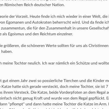
en Römischen Reich deutscher Nation.
heorie der Vorzeit. Heute finde ich mich wieder in einer Welt, di
von Egomanen und Autokraten beherrscht wird. Und da finde ich 
 zusammentun, die für den Zusammenhalt in unsere Gesellschaft
 als Egoismus und den Reichtum einzelner.
ie größeren, die schöneren Werte sollten für uns als Christinne
 haben.
h meine Tochter neulich. Ich war nämlich ein Schütze und wollt
t gut einem Jahr zwei so possierliche Tierchen und die Kinder m
 Katze hatte sich gerade versteckt, doch meine Tochter, sie ist 7 
us ihrem Versteck. Die Katze, beide Vorderpfoten an dem Regal 
einfach nicht genug Kraft und wurde von dem Regal gepflückt. E
 dann "pflompt" und dann hatte meine Tochter die Katze im Arm. 