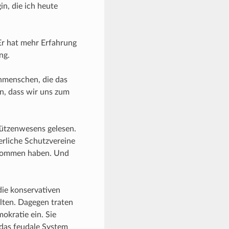
in, die ich heute
Er hat mehr Erfahrung
ng.
enmenschen, die das
n, dass wir uns zum
hützenwesens gelesen.
erliche Schutzvereine
genommen haben. Und
die konservativen
lten. Dagegen traten
okratie ein. Sie
s das feudale System