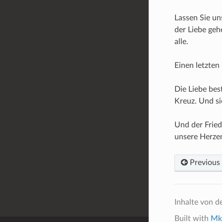
Lassen Sie un
der Liebe gehe
alle.
Einen letzten
Die Liebe best
Kreuz. Und si
Und der Fried
unsere Herzen
Previous
Inhalte von d
Built with
Mk