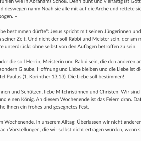
 fühlen wie in Abrahams Schoß. Denn bunt und vielfältig ist Got
 deswegen nahm Noah sie alle mit auf die Arche und rettete si
bogen. –
be bestimmen dürfte": Jesus spricht mit seinen Jüngerinnen un
seiner Zeit. Und nicht der soll Rabbi und Meister sein, der am 
e unterdrückt ohne selbst von den Auflagen betroffen zu sein.
der die soll Herrin, Meisterin und Rabbi sein, die den anderen 
sondern Glaube, Hoffnung und Liebe bleiben und die Liebe ist di
tel Paulus (1. Korinther 13,13). Die Liebe soll bestimmen!
nnen und Schützen, liebe Mitchristinnen und Christen. Wir sind 
 und einen König. An diesem Wochenende ist das Feiern dran. D
he Ihnen ein frohes und gesegnetes Fest.
 Wochenende, in unserem Alltag: Überlassen wir nicht anderen,
nach Vorstellungen, die wir selbst nicht ertragen würden, wenn s