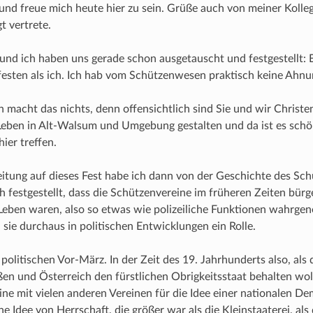
 und freue mich heute hier zu sein. Grüße auch von meiner Kolleg
t vertrete.
und ich haben uns gerade schon ausgetauscht und festgestellt: 
esten als ich. Ich hab vom Schützenwesen praktisch keine Ahnu
h macht das nichts, denn offensichtlich sind Sie und wir Christ
eben in Alt-Walsum und Umgebung gestalten und da ist es schö
ier treffen.
eitung auf dieses Fest habe ich dann von der Geschichte des Sc
h festgestellt, dass die Schützenvereine im früheren Zeiten bürg
e Leben waren, also so etwas wie polizeiliche Funktionen wahr
n sie durchaus in politischen Entwicklungen ein Rolle.
politischen Vor-März. In der Zeit des 19. Jahrhunderts also, als 
n und Österreich den fürstlichen Obrigkeitsstaat behalten wol
ne mit vielen anderen Vereinen für die Idee einer nationalen Dem
ne Idee von Herrschaft, die größer war als die Kleinstaaterei, al