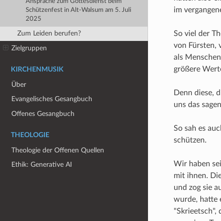
Ansprache zum Gottesdienst beim
im vergangen
Schützenfest in Alt-Walsum am 5. Juli
2025
So viel der T
Zum Leiden berufen?
von Fürsten, 
Zielgruppen
als Menschen
größere Werte
KIRCHENMUSIK
Über
Denn diese, d
Evangelisches Gesangbuch
uns das sagen
Offenes Gesangbuch
So sah es auc
THEOLOGIE
schützen.
Theologie der Offenen Quellen
Wir haben sei
Ethik: Generative AI
mit ihnen. Die
und zog sie a
wurde, hatte 
"Skrieetsch",