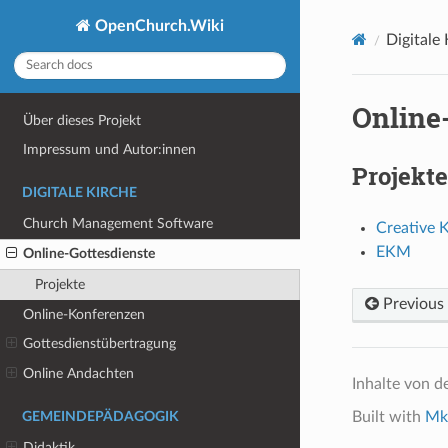
OpenChurch.Wiki
Digitale
Online
Über dieses Projekt
Impressum und Autor:innen
Projekte
DIGITALE KIRCHE
Church Management Software
Creative 
EKM
Online-Gottesdienste
Projekte
Previous
Online-Konferenzen
Gottesdienstübertragung
Online Andachten
Inhalte von d
Built with
Mk
GEMEINDEPÄDAGOGIK
Didaktik